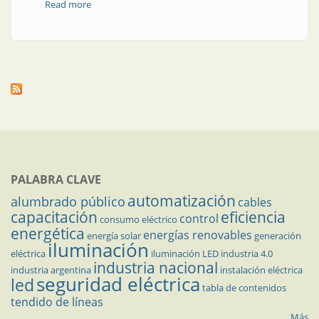
Read more
about Una anécdota de control automático
PALABRA CLAVE
automatización
alumbrado público
cables
capacitación
eficiencia
control
consumo eléctrico
energética
energías renovables
energía solar
generación
iluminación
eléctrica
iluminación LED
industria 4.0
industria nacional
industria argentina
instalación eléctrica
seguridad eléctrica
led
tabla de contenidos
tendido de líneas
Más