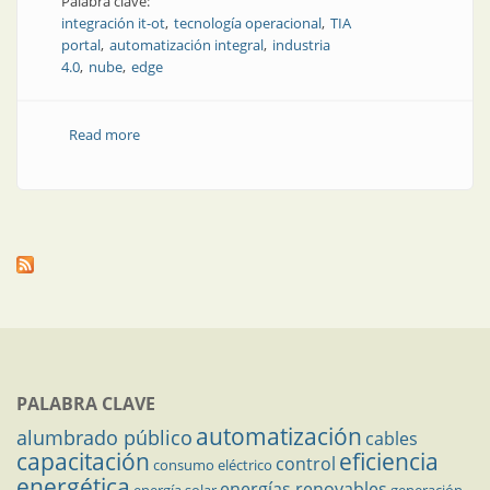
Palabra clave:
integración it-ot
tecnología operacional
TIA
portal
automatización integral
industria
4.0
nube
edge
Read more
about Cuando recibís esa llamada telefónica
temprano en la mañana...
PALABRA CLAVE
automatización
alumbrado público
cables
capacitación
eficiencia
control
consumo eléctrico
energética
energías renovables