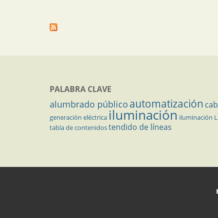
PALABRA CLAVE
automatización
alumbrado público
cab
iluminación
generación eléctrica
iluminación 
tendido de líneas
tabla de contenidos