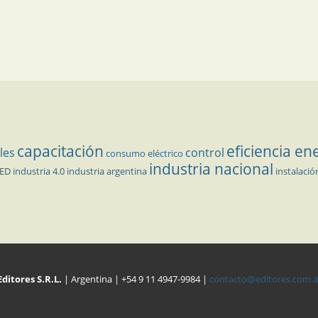
capacitación
eficiencia en
les
control
consumo eléctrico
industria nacional
LED
industria 4.0
industria argentina
instalació
Editores S.R.L.
| Argentina | +54 9 11 4947-9984 |
contacto@editores.com.a