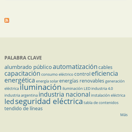
PALABRA CLAVE
automatización
alumbrado público
cables
capacitación
eficiencia
control
consumo eléctrico
energética
energías renovables
energía solar
generación
iluminación
eléctrica
iluminación LED
industria 4.0
industria nacional
industria argentina
instalación eléctrica
seguridad eléctrica
led
tabla de contenidos
tendido de líneas
Más