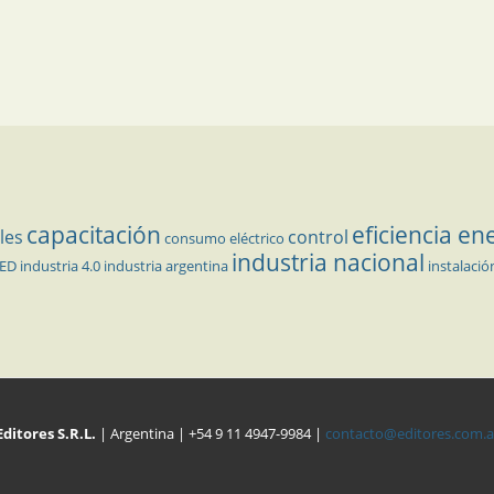
capacitación
eficiencia en
les
control
consumo eléctrico
industria nacional
LED
industria 4.0
industria argentina
instalació
Editores S.R.L.
| Argentina | +54 9 11 4947-9984 |
contacto@editores.com.a