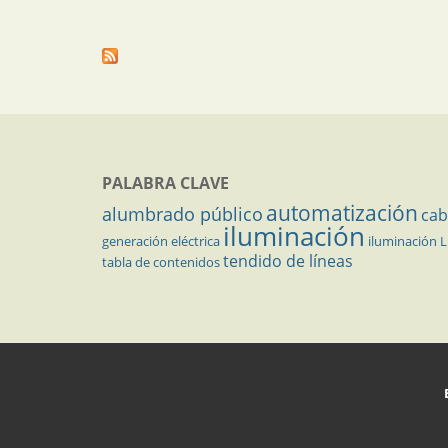
PALABRA CLAVE
automatización
alumbrado público
cab
iluminación
generación eléctrica
iluminación 
tendido de líneas
tabla de contenidos