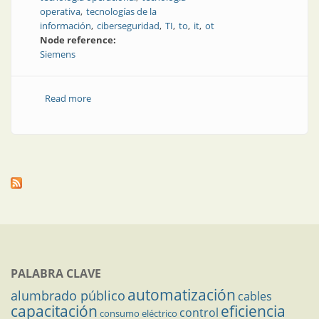
operativa
tecnologías de la
información
ciberseguridad
TI
to
it
ot
Node reference:
Siemens
Read more
about La colaboración entre OT e IT es fundamental
para la industria 4.0
PALABRA CLAVE
automatización
alumbrado público
cables
capacitación
eficiencia
control
consumo eléctrico