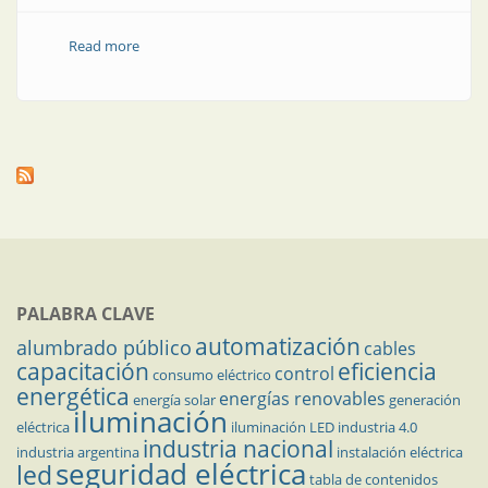
Read more
about Los diez errores más comunes en
ciberseguridad
PALABRA CLAVE
automatización
alumbrado público
cables
capacitación
eficiencia
control
consumo eléctrico
energética
energías renovables
energía solar
generación
iluminación
eléctrica
iluminación LED
industria 4.0
industria nacional
industria argentina
instalación eléctrica
seguridad eléctrica
led
tabla de contenidos