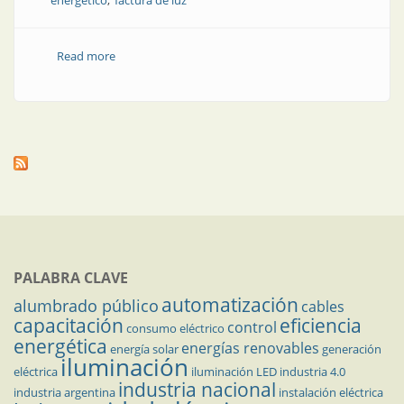
energético
factura de luz
Read more
about Consejos prácticos para el ahorro de energía
eléctrica
PALABRA CLAVE
automatización
alumbrado público
cables
capacitación
eficiencia
control
consumo eléctrico
energética
energías renovables
energía solar
generación
iluminación
eléctrica
iluminación LED
industria 4.0
industria nacional
industria argentina
instalación eléctrica