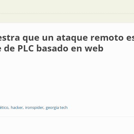
stra que un ataque remoto es
e de PLC basado en web
ético
hacker
ironspider
georgia tech
ataque remoto estilo Stuxnet es posible con malware de PLC basado en we