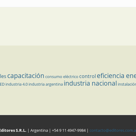
capacitación
eficiencia en
les
control
consumo eléctrico
industria nacional
LED
industria 4.0
industria argentina
instalació
Editores S.R.L.
| Argentina | +54 9 11 4947-9984 |
contacto@editores.com.a