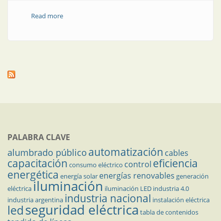
Read more
about Farolas
PALABRA CLAVE
automatización
alumbrado público
cables
capacitación
eficiencia
control
consumo eléctrico
energética
energías renovables
energía solar
generación
iluminación
eléctrica
iluminación LED
industria 4.0
industria nacional
industria argentina
instalación eléctrica
seguridad eléctrica
led
tabla de contenidos