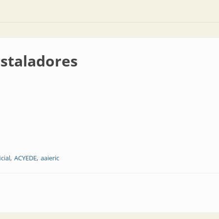
nstaladores
cial
ACYEDE
aaieric