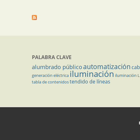
PALABRA CLAVE
automatización
alumbrado público
cab
iluminación
generación eléctrica
iluminación 
tendido de líneas
tabla de contenidos