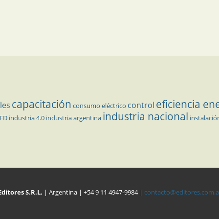
capacitación
eficiencia en
les
control
consumo eléctrico
industria nacional
LED
industria 4.0
industria argentina
instalació
Editores S.R.L.
| Argentina | +54 9 11 4947-9984 |
contacto@editores.com.a