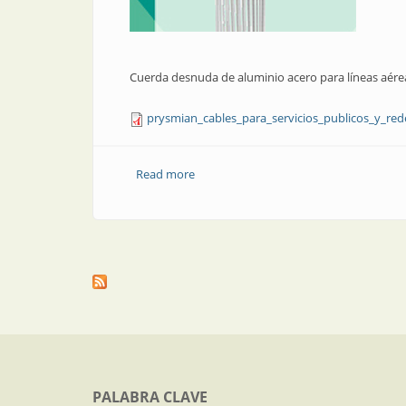
Cuerda desnuda de aluminio acero para líneas aéreas
prysmian_cables_para_servicios_publicos_y_rede
Read more
about Cables para servicios públicos y r
PALABRA CLAVE