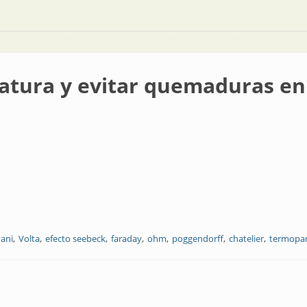
tura y evitar quemaduras en 
vani
Volta
efecto seebeck
faraday
ohm
poggendorff
chatelier
termopa
r quemaduras en el proceso