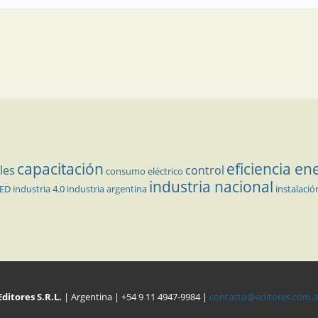
capacitación
eficiencia en
les
control
consumo eléctrico
industria nacional
LED
industria 4.0
industria argentina
instalació
Editores S.R.L.
| Argentina | +54 9 11 4947-9984 |
contacto@editores.com.a