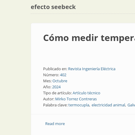
efecto seebeck
Cómo medir tempera
Publicado en:
Revista Ingeniería Eléctrica
Número:
402
Mes:
Octubre
Año:
2024
Tipo de artículo:
Artículo técnico
Autor:
Mirko Torrez Contreras
Palabra clave:
termocupla
electricidad animal
Gal
Read more
about Cómo medir temperatura y evita