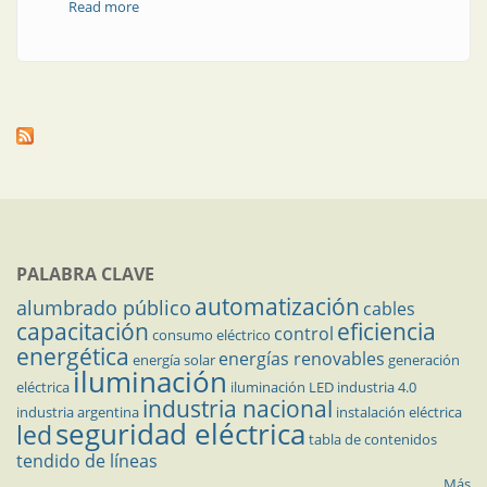
Read more
about Ventajas de la tecnología IO-Link
PALABRA CLAVE
automatización
alumbrado público
cables
capacitación
eficiencia
control
consumo eléctrico
energética
energías renovables
energía solar
generación
iluminación
eléctrica
iluminación LED
industria 4.0
industria nacional
industria argentina
instalación eléctrica
seguridad eléctrica
led
tabla de contenidos
tendido de líneas
Más