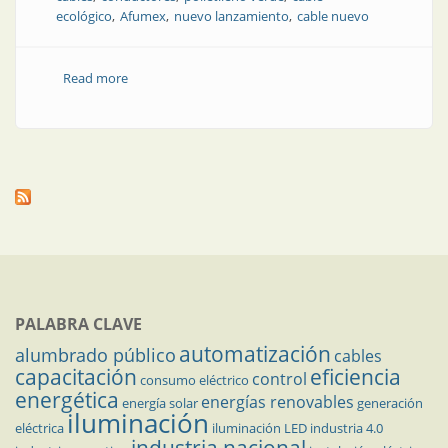
ecológico
Afumex
nuevo lanzamiento
cable nuevo
Read more
about Novedad en el mercado: el cable más amigable
con el medioambiente
PALABRA CLAVE
automatización
alumbrado público
cables
capacitación
eficiencia
control
consumo eléctrico
energética
energías renovables
energía solar
generación
iluminación
eléctrica
iluminación LED
industria 4.0