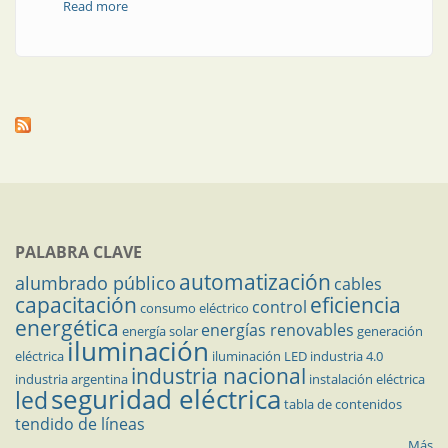
Read more
about ¿Cómo se elige el conector industrial?
PALABRA CLAVE
automatización
alumbrado público
cables
capacitación
eficiencia
control
consumo eléctrico
energética
energías renovables
energía solar
generación
iluminación
eléctrica
iluminación LED
industria 4.0
industria nacional
industria argentina
instalación eléctrica
seguridad eléctrica
led
tabla de contenidos
tendido de líneas
Más