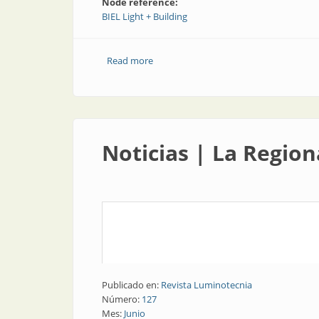
Node reference:
BIEL Light + Building
Read more
about Congresos y exposiciones | En BIE
Noticias | La Region
Publicado en:
Revista Luminotecnia
Número:
127
Mes:
Junio