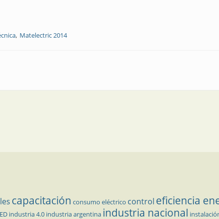
écnica
Matelectric 2014
 Matelectric 2014
capacitación
eficiencia en
les
control
consumo eléctrico
industria nacional
LED
industria 4.0
industria argentina
instalació