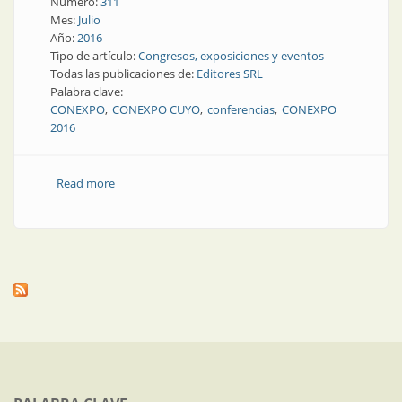
Número:
311
Mes:
Julio
Año:
2016
Tipo de artículo:
Congresos, exposiciones y eventos
Todas las publicaciones de:
Editores SRL
Palabra clave:
CONEXPO
CONEXPO CUYO
conferencias
CONEXPO
2016
Read more
about Congresos y Exposiciones | Jornadas
especiales, conferencias y exposición, lo más
destacado de CONEXPO Cuyo