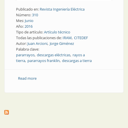
Publicado en:
Revista Ingeniería Eléctrica
Número:
310
Mes:
Junio
Año:
2016
Tipo de artículo:
Artículo técnico
Todas las publicaciones de:
IRAM
CITEDEF
Autor:
Juan Arcioni
Jorge Giménez
Palabra clave:
pararrayos
descargas eléctricas
rayos a
tierra
pararrayos franklin
descargas a tierra
Read more
about Nota técnica | Las puntas agudas y romas de
los pararrayos franklin y su efecto captor de los rayos
a tierra