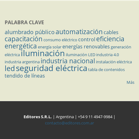
PALABRA CLAVE
automatización
alumbrado público
cables
capacitación
eficiencia
control
consumo eléctrico
energética
energías renovables
energía solar
generación
iluminación
eléctrica
iluminación LED
industria 4.0
industria nacional
industria argentina
instalación eléctrica
seguridad eléctrica
led
tabla de contenidos
tendido de líneas
Más
Editores S.R.L.
| Argentina | +54 9 11 4947-9984 |
contacto@editores.com.ar