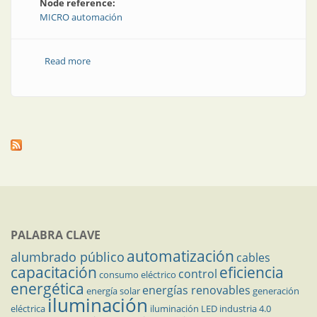
Node reference:
MICRO automación
Read more
about Nueva estación de válvulas
PALABRA CLAVE
automatización
alumbrado público
cables
capacitación
eficiencia
control
consumo eléctrico
energética
energías renovables
energía solar
generación
iluminación
eléctrica
iluminación LED
industria 4.0