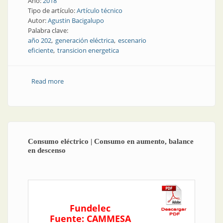
Año:
2018
Tipo de artículo:
Artículo técnico
Autor:
Agustin Bacigalupo
Palabra clave:
año 202
generación eléctrica
escenario
eficiente
transicion energetica
Read more
about Revista AEA | Argentina, desafíos para la meta:
"año 2025: nueva oferta de generación
eléctrica/escenario eficiente"
Consumo eléctrico | Consumo en aumento, balance
en descenso
Fundelec
Fuente: CAMMESA