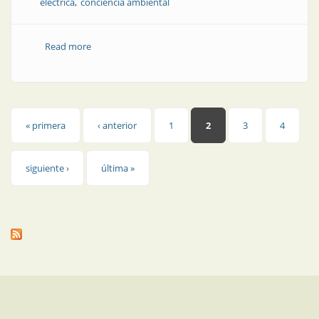
eléctrica
conciencia ambiental
Read more
about Opinión | "El atroz encanto de ser argentinos"
Páginas
« primera
‹ anterior
1
2
3
4
siguiente ›
última »