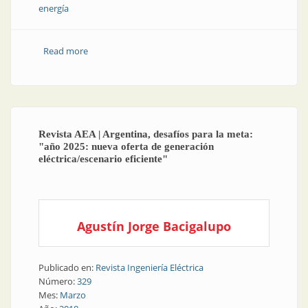
energía
Read more
about Consumo eléctrico| El año comenzó con
descensos y récords
Revista AEA | Argentina, desafíos para la meta:
"año 2025: nueva oferta de generación
eléctrica/escenario eficiente"
Agustín Jorge Bacigalupo
Publicado en:
Revista Ingeniería Eléctrica
Número:
329
Mes:
Marzo