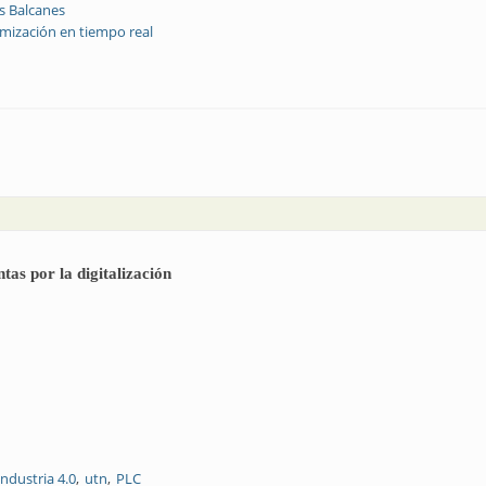
s Balcanes
mización en tiempo real
dustria azucarera
tas por la digitalización
industria 4.0
utn
PLC