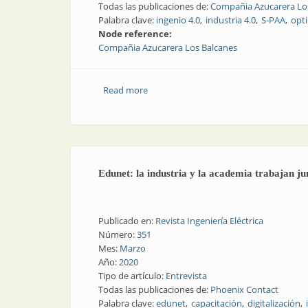
Todas las publicaciones de:
Compañia Azucarera Lo
Palabra clave:
ingenio 4.0
industria 4.0
S-PAA
opti
Node reference:
Compañia Azucarera Los Balcanes
Read more
about Ingenio 4.0: la nueva era de la in
Edunet: la industria y la academia trabajan jun
Publicado en:
Revista Ingeniería Eléctrica
Número:
351
Mes:
Marzo
Año:
2020
Tipo de artículo:
Entrevista
Todas las publicaciones de:
Phoenix Contact
Palabra clave:
edunet
capacitación
digitalización