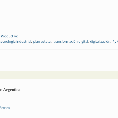
o Productivo
tecnología industrial
plan estatal
transformación digital
digitalización
Py
n de desarrollo productivo
ns Argentina
éctrica