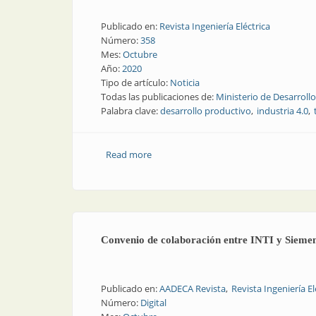
Publicado en:
Revista Ingeniería Eléctrica
Número:
358
Mes:
Octubre
Año:
2020
Tipo de artículo:
Noticia
Todas las publicaciones de:
Ministerio de Desarroll
Palabra clave:
desarrollo productivo
industria 4.0
Read more
about Qué es INDTech 4.0, el nuevo pla
Convenio de colaboración entre INTI y Sieme
Publicado en:
AADECA Revista
Revista Ingeniería El
Número:
Digital