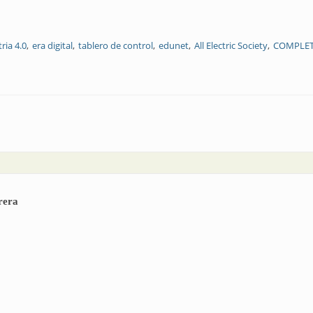
ria 4.0
era digital
tablero de control
edunet
All Electric Society
COMPLET
igitalización
arera