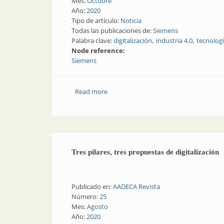
Mes:
Octubre
Año:
2020
Tipo de artículo:
Noticia
Todas las publicaciones de:
Siemens
Palabra clave:
digitalización
industria 4.0
tecnologí
Node reference:
Siemens
Read more
about Convenio de colaboración entre 
Tres pilares, tres propuestas de digitalización
Publicado en:
AADECA Revista
Número:
25
Mes:
Agosto
Año:
2020