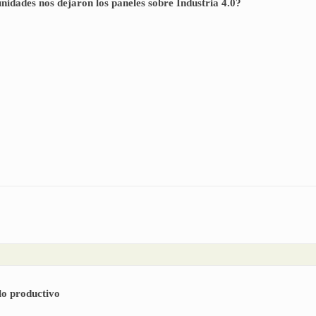
dades nos dejaron los paneles sobre Industria 4.0?
qué oportunidades nos dejaron los paneles sobre Industria 4.0?
lo productivo