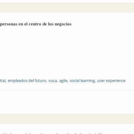
personas en el centro de los negocios
ital
empleados del futuro
vuca
agile
social learning
user experience
esarial: las personas en el centro de los negocios