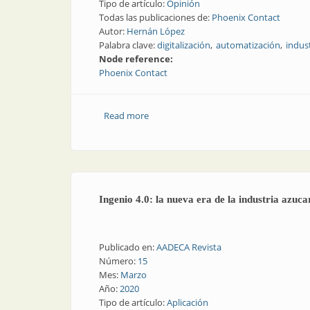
Tipo de artículo:
Opinión
Todas las publicaciones de:
Phoenix Contact
Autor:
Hernán López
Palabra clave:
digitalización
automatización
indust
Node reference:
Phoenix Contact
Read more
about Tres pilares, tres propuestas de d
Ingenio 4.0: la nueva era de la industria azuc
Publicado en:
AADECA Revista
Número:
15
Mes:
Marzo
Año:
2020
Tipo de artículo:
Aplicación