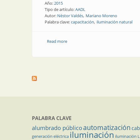
Año:
2015
Tipo de artículo:
AADL
Autor:
Néstor Valdés
Mariano Moreno
Palabra clave:
capacitación
iluminación natural
Read more
about AADL | Capacitación de alto nive
PALABRA CLAVE
automatización
alumbrado público
cab
iluminación
generación eléctrica
iluminación 