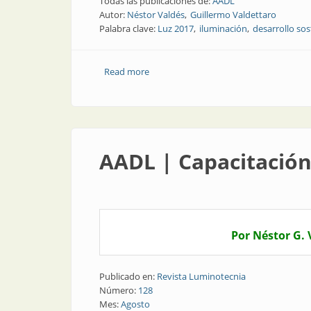
Todas las publicaciones de:
AADL
Autor:
Néstor Valdés
Guillermo Valdettaro
Palabra clave:
Luz 2017
iluminación
desarrollo sos
Read more
about Congresos y exposiciones | Luz 2
AADL | Capacitación
Por Néstor G.
Publicado en:
Revista Luminotecnia
Número:
128
Mes:
Agosto