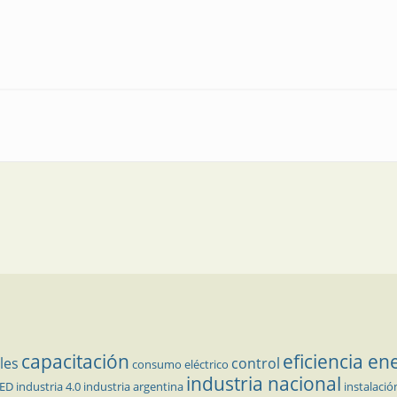
l académico en la regional mendocina
capacitación
eficiencia en
les
control
consumo eléctrico
industria nacional
LED
industria 4.0
industria argentina
instalació