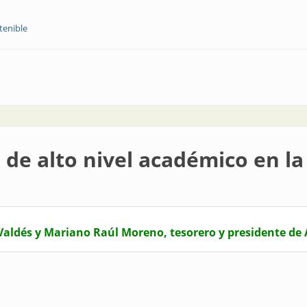
tenible
017: organizadores y participantes contentos
 de alto nivel académico en l
 Valdés y Mariano Raúl Moreno, tesorero y presidente d