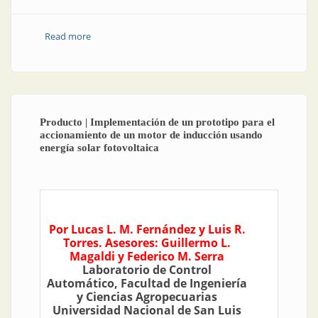
Read more
about Las tecnologías del cambio IT/OT |
Actualización tecnológica del sistema de
automatización de un banco de ensayos de rotores
de alternadores vehiculares
Producto | Implementación de un prototipo para el
accionamiento de un motor de inducción usando
energía solar fotovoltaica
Por Lucas L. M. Fernández y Luis R.
Torres. Asesores: Guillermo L.
Magaldi y Federico M. Serra
Laboratorio de Control
Automático, Facultad de Ingeniería
y Ciencias Agropecuarias
Universidad Nacional de San Luis