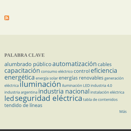
PALABRA CLAVE
automatización
alumbrado público
cables
capacitación
eficiencia
control
consumo eléctrico
energética
energías renovables
energía solar
generación
iluminación
eléctrica
iluminación LED
industria 4.0
industria nacional
industria argentina
instalación eléctrica
seguridad eléctrica
led
tabla de contenidos
tendido de líneas
Más