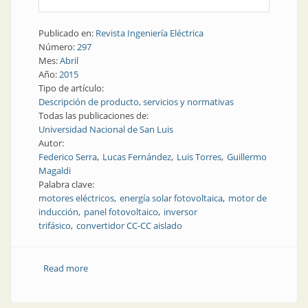
Publicado en:
Revista Ingeniería Eléctrica
Número:
297
Mes:
Abril
Año:
2015
Tipo de artículo:
Descripción de producto, servicios y normativas
Todas las publicaciones de:
Universidad Nacional de San Luis
Autor:
Federico Serra
Lucas Fernández
Luis Torres
Guillermo
Magaldi
Palabra clave:
motores eléctricos
energía solar fotovoltaica
motor de
inducción
panel fotovoltaico
inversor
trifásico
convertidor CC-CC aislado
Read more
about Producto | Implementación de un prototipo
para el accionamiento de un motor de inducción
usando energía solar fotovoltaica