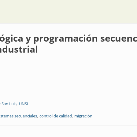
lógica y programación secuen
ndustrial
 San Luis
UNSL
istemas secuenciales
control de calidad
migración
gramación secuencial de automatismo para una lavadora industrial