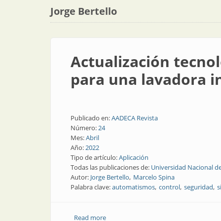
Jorge Bertello
Actualización tecno
para una lavadora i
Publicado en:
AADECA Revista
Número:
24
Mes:
Abril
Año:
2022
Tipo de artículo:
Aplicación
Todas las publicaciones de:
Universidad Nacional de
Autor:
Jorge Bertello
Marcelo Spina
Palabra clave:
automatismos
control
seguridad
s
Read more
about Actualización tecnológica y pro