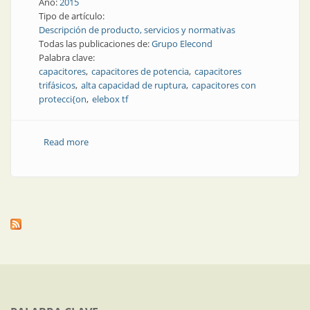
Año:
2015
Tipo de artículo:
Descripción de producto, servicios y normativas
Todas las publicaciones de:
Grupo Elecond
Palabra clave:
capacitores
capacitores de potencia
capacitores
trifásicos
alta capacidad de ruptura
capacitores con
protecci{on
elebox tf
Read more
about Producto | Nuevos capacitores con protección
de alta capacidad de ruptura