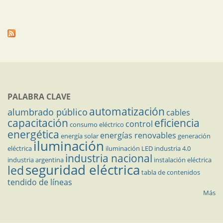
PALABRA CLAVE
automatización
alumbrado público
cables
capacitación
eficiencia
control
consumo eléctrico
energética
energías renovables
energía solar
generación
iluminación
eléctrica
iluminación LED
industria 4.0
industria nacional
industria argentina
instalación eléctrica
seguridad eléctrica
led
tabla de contenidos
tendido de líneas
Más