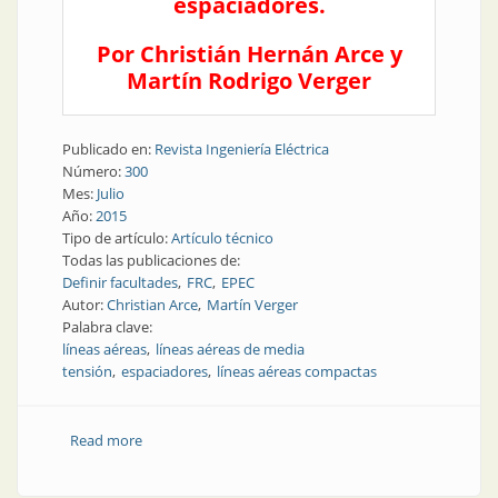
espaciadores.
Por Christián He
rnán Arce y
Martín Rodrigo Verger
Publicado en:
Revista Ingeniería Eléctrica
Número:
300
Mes:
Julio
Año:
2015
Tipo de artículo:
Artículo técnico
Todas las publicaciones de:
Definir facultades
FRC
EPEC
Autor:
Christian Arce
Martín Verger
Palabra clave:
líneas aéreas
líneas aéreas de media
tensión
espaciadores
líneas aéreas compactas
Read more
about Nota técnica | Implementación de líneas
aéreas de media tensión