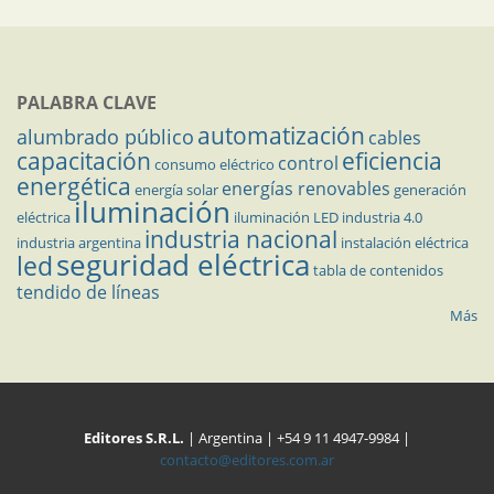
PALABRA CLAVE
automatización
alumbrado público
cables
capacitación
eficiencia
control
consumo eléctrico
energética
energías renovables
energía solar
generación
iluminación
eléctrica
iluminación LED
industria 4.0
industria nacional
industria argentina
instalación eléctrica
seguridad eléctrica
led
tabla de contenidos
tendido de líneas
Más
Editores S.R.L.
| Argentina | +54 9 11 4947-9984 |
contacto@editores.com.ar