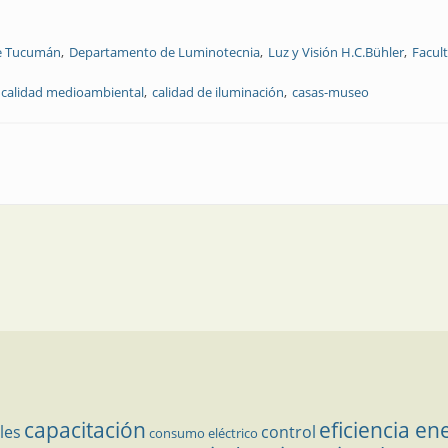
de Tucumán
Departamento de Luminotecnia
Luz y Visión H.C.Bühler
Facult
calidad medioambiental
calidad de iluminación
casas-museo
evaluar la calidad medioambiental y de iluminación en los espacios de exhib
capacitación
eficiencia en
les
control
consumo eléctrico