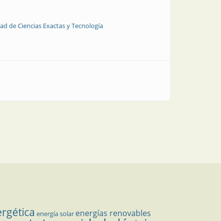
ad de Ciencias Exactas y Tecnología
ición: el caso de las casas-museo
ergética
energías renovables
energía solar