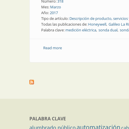
Número:
318
Mes:
Marzo
Año:
2017
Tipo de artículo:
Descripción de producto, servicios
Todas las publicaciones de:
Honeywell
Galileo La R
Palabra clave:
medición eléctrica
sonda dual
sond
Read more
about Mediciones eléctricas | Sonda du
PALABRA CLAVE
automatización
alumbrado público
cab