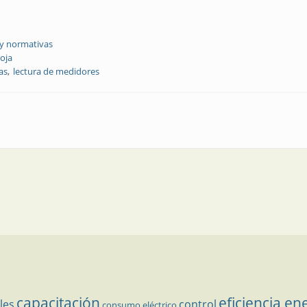
 y normativas
ioja
as
lectura de medidores
al para lectura de medidores
capacitación
eficiencia en
les
control
consumo eléctrico