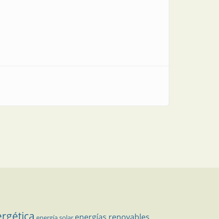
ergética
energías renovables
energía solar