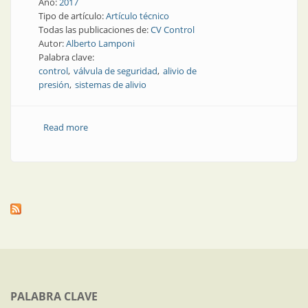
Año:
2017
Tipo de artículo:
Artículo técnico
Todas las publicaciones de:
CV Control
Autor:
Alberto Lamponi
Palabra clave:
control
válvula de seguridad
alivio de
presión
sistemas de alivio
Read more
about Elementos finales de control | Válvula de
seguridad y alivio de presión
PALABRA CLAVE