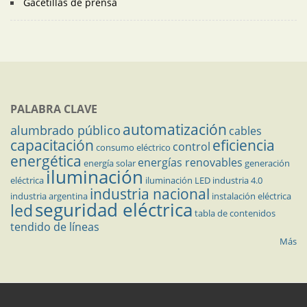
Gacetillas de prensa
PALABRA CLAVE
automatización
alumbrado público
cables
capacitación
eficiencia
control
consumo eléctrico
energética
energías renovables
energía solar
generación
iluminación
eléctrica
iluminación LED
industria 4.0
industria nacional
industria argentina
instalación eléctrica
seguridad eléctrica
led
tabla de contenidos
tendido de líneas
Más