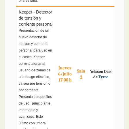
pilares falla.
Keeper - Detector
de tensión y
corriente personal
Presentación de un
nuevo detector de
tensión y corriente
personal para uso en
el casco. Keeper
permite alertar al
Jueves
usuario de zonas de
Sala
Yeisson Dias
6/julio
2
de
Tyrco
alto riesgo eléctrico,
17:00 h
ya sea por tensión o
por corriente.
Presenta tres perfiles
de uso: principiante,
intermedio y
avanzado. Este
último con umbral