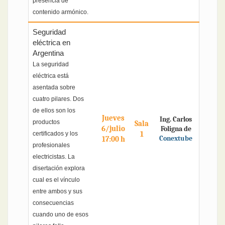
presencia de
contenido armónico.
Seguridad
eléctrica en
Argentina
La seguridad
eléctrica está
asentada sobre
cuatro pilares. Dos
de ellos son los
Jueves
Ing. Carlos
productos
Sala
6/julio
Foligna de
1
certificados y los
Conextube
17:00 h
profesionales
electricistas. La
disertación explora
cual es el vínculo
entre ambos y sus
consecuencias
cuando uno de esos