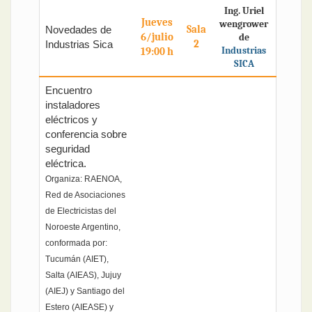
Ing. Uriel
Jueves
wengrower
Sala
Novedades de
6/julio
de
2
Industrias Sica
Industrias
19:00 h
SICA
Encuentro
instaladores
eléctricos y
conferencia sobre
seguridad
eléctrica.
Organiza: RAENOA,
Red de Asociaciones
de Electricistas del
Noroeste Argentino,
conformada por:
Tucumán (AIET),
Salta (AIEAS), Jujuy
(AIEJ) y Santiago del
Estero (AIEASE) y