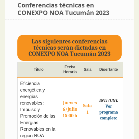
Conferencias técnicas en
CONEXPO NOA Tucumán 2023
Las siguientes conferencias
técnicas serán dictadas en
CONEXPO NOA Tucumán 2023
Fecha
Título
Sala
Disertante
Horario
Eficiencia
energética y
energías
INTI/UNT.
Jueves
renovables:
Sala
Ver
6/julio
Impulso y
1
programa
15:00 h
Promoción de las
completo
Energías
Renovables en la
región NOA