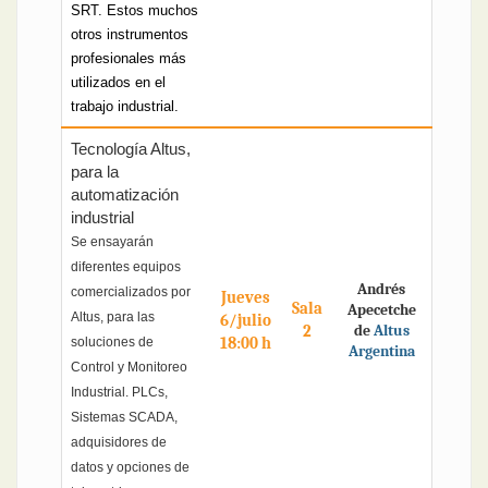
SRT. Estos muchos
otros instrumentos
profesionales más
utilizados en el
trabajo industrial.
Tecnología Altus,
para la
automatización
industrial
Se ensayarán
diferentes equipos
Andrés
comercializados por
Jueves
Sala
Apecetche
Altus, para las
6/julio
2
de
Altus
18:00 h
soluciones de
Argentina
Control y Monitoreo
Industrial. PLCs,
Sistemas SCADA,
adquisidores de
datos y opciones de