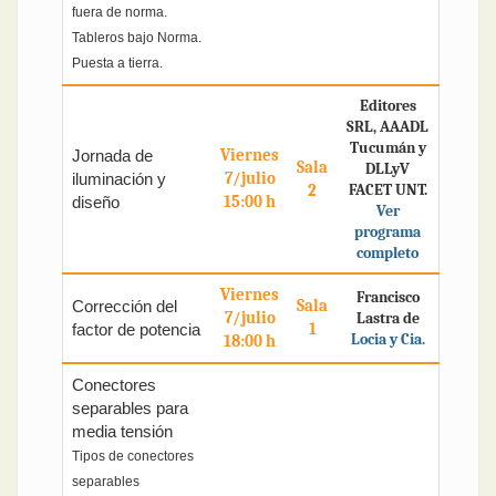
fuera de norma.
Tableros bajo Norma.
Puesta a tierra.
Editores
SRL, AAADL
Tucumán y
Viernes
Jornada de
Sala
DLLyV
7/julio
iluminación y
2
FACET UNT.
15:00 h
diseño
Ver
programa
completo
Viernes
Francisco
Sala
Corrección del
7/julio
Lastra de
1
factor de potencia
Locia y Cia.
18:00 h
Conectores
separables para
media tensión
Tipos de conectores
separables