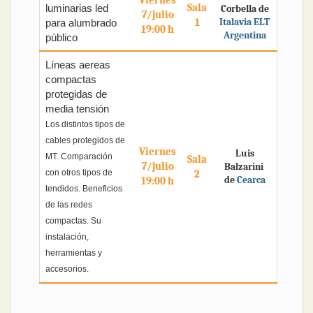
Viernes
Sala
luminarias led
Corbella de
7/julio
1
Italavia ELT
para alumbrado
19:00 h
Argentina
público
Líneas aereas
compactas
protegidas de
media tensión
Los distintos tipos de
cables protegidos de
Viernes
Luis
MT. Comparación
Sala
7/julio
Balzarini
con otros tipos de
2
de
Cearca
19:00 h
tendidos. Beneficios
de las redes
compactas. Su
instalación,
herramientas y
accesorios.