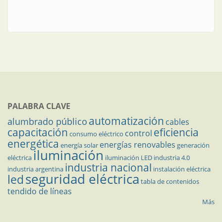
PALABRA CLAVE
automatización
alumbrado público
cables
capacitación
eficiencia
control
consumo eléctrico
energética
energías renovables
energía solar
generación
iluminación
eléctrica
iluminación LED
industria 4.0
industria nacional
industria argentina
instalación eléctrica
seguridad eléctrica
led
tabla de contenidos
tendido de líneas
Más