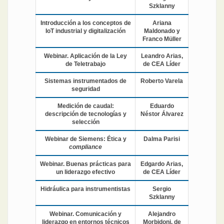
Szklanny
Introducción a los conceptos de
Ariana
IoT industrial y digitalización
Maldonado y
Franco Müller
Webinar. Aplicación de la Ley
Leandro Arias,
de Teletrabajo
de CEA Líder
Sistemas instrumentados de
Roberto Varela
seguridad
Medición de caudal:
Eduardo
descripción de tecnologías y
Néstor Álvarez
selección
Webinar de Siemens: Ética y
Dalma Parisi
compliance
Webinar. Buenas prácticas para
Edgardo Arias,
un liderazgo efectivo
de CEA Líder
Hidráulica para instrumentistas
Sergio
Szklanny
Webinar. Comunicación y
Alejandro
liderazgo en entornos técnicos
Morbidoni, de