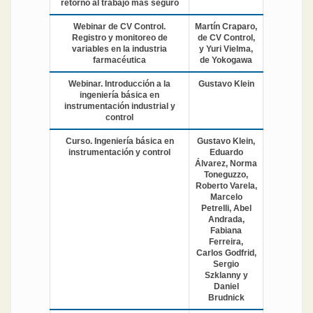
retorno al trabajo más seguro
Webinar de CV Control.
Martín Craparo,
Registro y monitoreo de
de CV Control,
variables en la industria
y Yuri Vielma,
farmacéutica
de Yokogawa
Webinar. Introducción a la
Gustavo Klein
ingeniería básica en
instrumentación industrial y
control
Curso. Ingeniería básica en
Gustavo Klein,
instrumentación y control
Eduardo
Álvarez, Norma
Toneguzzo,
Roberto Varela,
Marcelo
Petrelli, Abel
Andrada,
Fabiana
Ferreira,
Carlos Godfrid,
Sergio
Szklanny y
Daniel
Brudnick