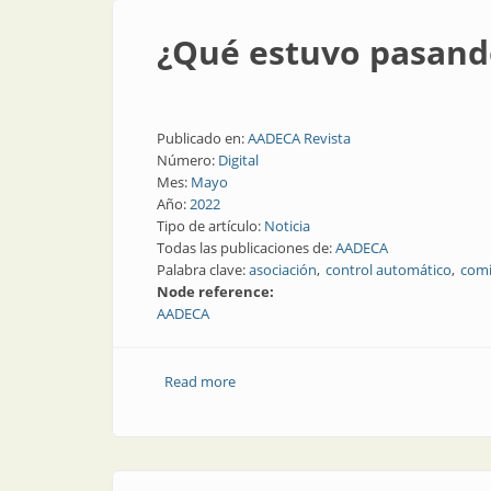
¿Qué estuvo pasan
Publicado en:
AADECA Revista
Número:
Digital
Mes:
Mayo
Año:
2022
Tipo de artículo:
Noticia
Todas las publicaciones de:
AADECA
Palabra clave:
asociación
control automático
comi
Node reference:
AADECA
Read more
about ¿Qué estuvo pasando en AADEC