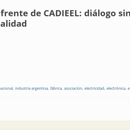
frente de CADIEEL: diálogo sin
ualidad
nacional
industria argentina
fábrica
asociación
electricidad
electrónica
e
IEEL: diálogo sincero sobre el rol de la Cámara en la actualidad