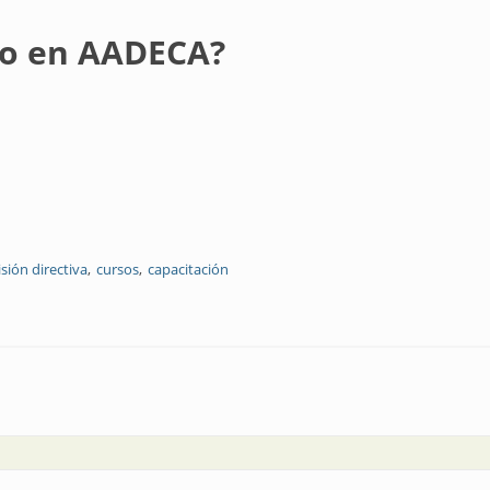
do en AADECA?
sión directiva
cursos
capacitación
A?