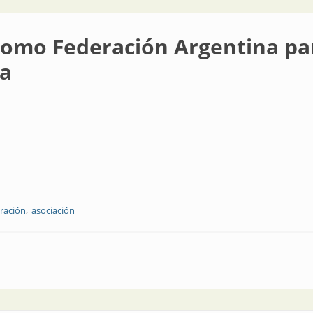
como Federación Argentina pa
ca
ración
asociación
ón Argentina para la Promoción de la Seguridad Eléctrica