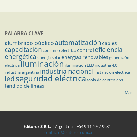
PALABRA CLAVE
automatización
alumbrado público
cables
capacitación
eficiencia
control
consumo eléctrico
energética
energías renovables
energía solar
generación
iluminación
eléctrica
iluminación LED
industria 4.0
industria nacional
industria argentina
instalación eléctrica
seguridad eléctrica
led
tabla de contenidos
tendido de líneas
Más
Editores S.R.L.
| Argentina | +54 9 11 4947-9984 |
contacto@editores.com.ar