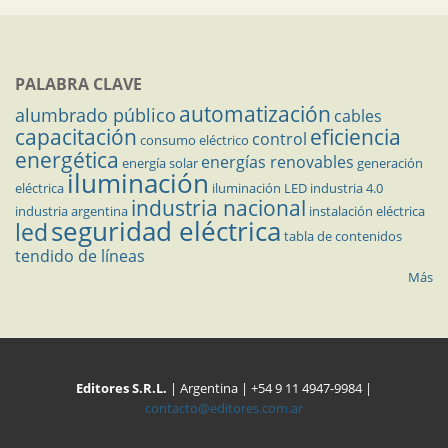
PALABRA CLAVE
automatización
alumbrado público
cables
capacitación
eficiencia
control
consumo eléctrico
energética
energías renovables
energía solar
generación
iluminación
eléctrica
iluminación LED
industria 4.0
industria nacional
industria argentina
instalación eléctrica
seguridad eléctrica
led
tabla de contenidos
tendido de líneas
Más
Editores S.R.L.
| Argentina | +54 9 11 4947-9984 |
contacto@editores.com.ar