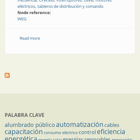
frecuencia
CFW300
interruptores
DWB
motores
eléctricos
tableros de distribución y comando
Node reference:
WEG
Read more
about Opciones para accionar con inteligencia
PALABRA CLAVE
automatización
alumbrado público
cables
capacitación
eficiencia
control
consumo eléctrico
energética
energías renovables
energía solar
generación