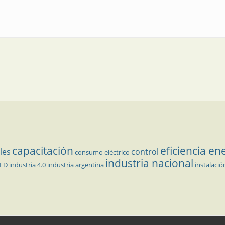
variador de velocidad
capacitación
eficiencia en
les
control
consumo eléctrico
industria nacional
LED
industria 4.0
industria argentina
instalació