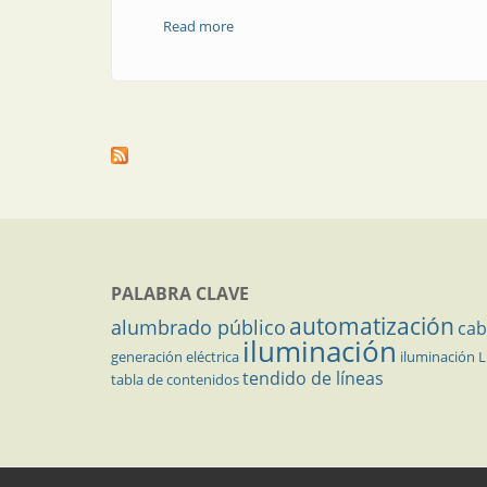
Read more
about Amplia gama de funciones en un 
PALABRA CLAVE
automatización
alumbrado público
cab
iluminación
generación eléctrica
iluminación 
tendido de líneas
tabla de contenidos