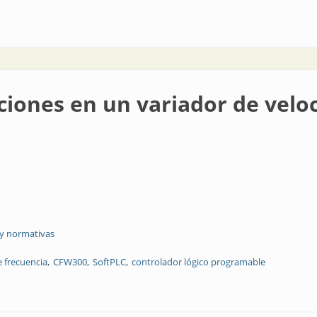
igencia
iones en un variador de velo
 y normativas
e frecuencia
CFW300
SoftPLC
controlador lógico programable