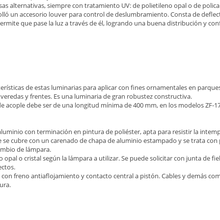
as alternativas, siempre con tratamiento UV: de polietileno opal o de polic
rolló un accesorio louver para control de deslumbramiento. Consta de defle
ermite que pase la luz a través de él, logrando una buena distribución y con
erísticas de estas luminarias para aplicar con fines ornamentales en parques,
veredas y frentes. Es una luminaria de gran robustez constructiva.
e acople debe ser de una longitud mínima de 400 mm, en los modelos ZF-179
luminio con terminación en pintura de poliéster, apta para resistir la intemp
ste se cubre con un carenado de chapa de aluminio estampado y se trata con 
 cambio de lámpara.
 opal o cristal según la lámpara a utilizar. Se puede solicitar con junta de fi
ectos.
o, con freno antiaflojamiento y contacto central a pistón. Cables y demás
ura.