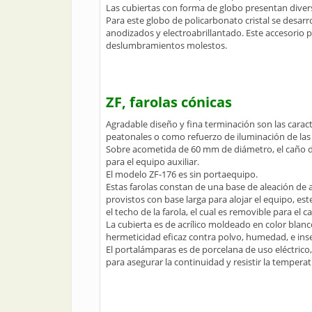
Las cubiertas con forma de globo presentan divers
Para este globo de policarbonato cristal se desar
anodizados y electroabrillantado. Este accesorio p
deslumbramientos molestos.
ZF, farolas cónicas
Agradable diseño y fina terminación son las caract
peatonales o como refuerzo de iluminación de las 
Sobre acometida de 60 mm de diámetro, el caño d
para el equipo auxiliar.
El modelo ZF-176 es sin portaequipo.
Estas farolas constan de una base de aleación de a
provistos con base larga para alojar el equipo, e
el techo de la farola, el cual es removible para el
La cubierta es de acrílico moldeado en color blanco
hermeticidad eficaz contra polvo, humedad, e ins
El portalámparas es de porcelana de uso eléctric
para asegurar la continuidad y resistir la temperat