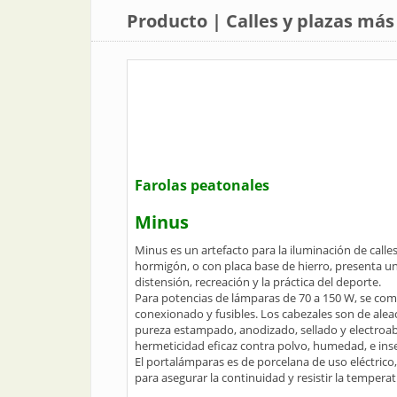
Producto | Calles y plazas má
Farolas peatonales
Minus
Minus es un artefacto para la iluminación de call
hormigón, o con placa base de hierro, presenta u
distensión, recreación y la práctica del deporte.
Para potencias de lámparas de 70 a 150 W, se com
conexionado y fusibles. Los cabezales son de aleac
pureza estampado, anodizado, sellado y electroabr
hermeticidad eficaz contra polvo, humedad, e ins
El portalámparas es de porcelana de uso eléctric
para asegurar la continuidad y resistir la temperat