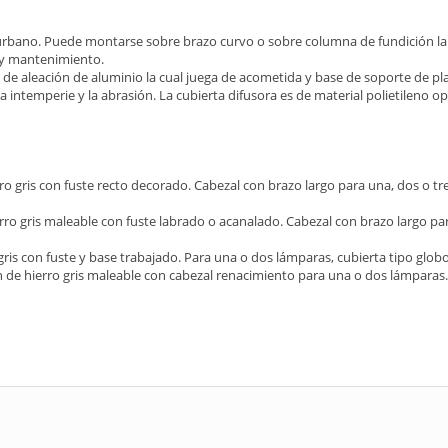
 urbano. Puede montarse sobre brazo curvo o sobre columna de fundición l
n y mantenimiento.
de aleación de aluminio la cual juega de acometida y base de soporte de pl
la intemperie y la abrasión. La cubierta difusora es de material polietileno 
rro gris con fuste recto decorado. Cabezal con brazo largo para una, dos o tr
erro gris maleable con fuste labrado o acanalado. Cabezal con brazo largo par
gris con fuste y base trabajado. Para una o dos lámparas, cubierta tipo globo,
ión de hierro gris maleable con cabezal renacimiento para una o dos lámparas