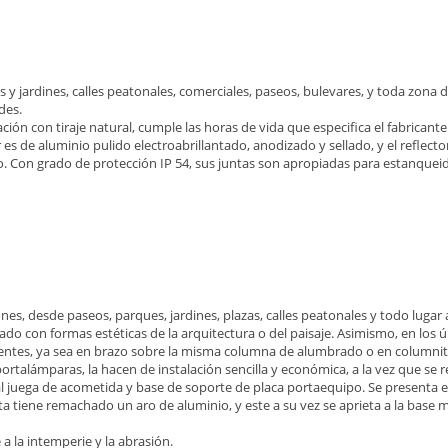
y jardines, calles peatonales, comerciales, paseos, bulevares, y toda zona 
des.
ón con tiraje natural, cumple las horas de vida que especifica el fabricant
or es de aluminio pulido electroabrillantado, anodizado y sellado, y el reflec
o. Con grado de protección IP 54, sus juntas son apropiadas para estanquei
es, desde paseos, parques, jardines, plazas, calles peatonales y todo lugar
o con formas estéticas de la arquitectura o del paisaje. Asimismo, en los úl
rentes, ya sea en brazo sobre la misma columna de alumbrado o en columnit
portalámparas, la hacen de instalación sencilla y económica, a la vez que se
l juega de acometida y base de soporte de placa portaequipo. Se presenta e
a tiene remachado un aro de aluminio, y este a su vez se aprieta a la base m
 a la intemperie y la abrasión.