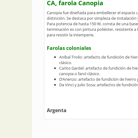
CA, farola Canopia
Canopia fue diseñada para embellecer el espacio
distinción. Se destaca por simpleza de instalació
Para potencia de hasta 150 W, consta de una base 
terminación es con pintura poliéster, resistente a 
para resistir la intemperie.
Farolas coloniales
Aníbal Troilo: artefacto de fundición de hie
clásico.
Carlos Gardel: artefacto de fundición de hi
canopia o farol clásico.
D’Arienzo: artefacto de fundición de hierro 
Da Vinci y Julio Sosa: artefactos de fundic
Argenta