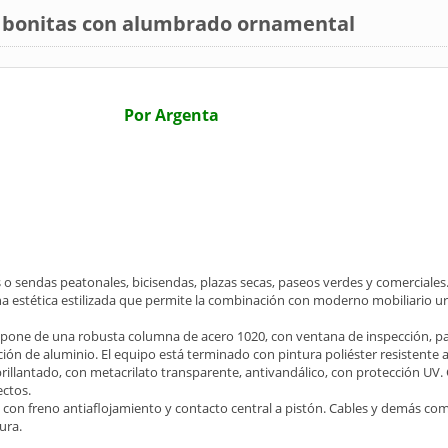
s bonitas con alumbrado ornamental
Por Argenta
es o sendas peatonales, bicisendas, plazas secas, paseos verdes y comerciale
na estética estilizada que permite la combinación con moderno mobiliario 
pone de una robusta columna de acero 1020, con ventana de inspección, par
ión de aluminio. El equipo está terminado con pintura poliéster resistente a
illantado, con metacrilato transparente, antivandálico, con protección UV. G
ectos.
o, con freno antiaflojamiento y contacto central a pistón. Cables y demás
ura.