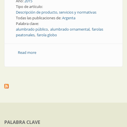
Año:
2015
Tipo de artículo:
Descripción de producto, servicios y normativas
Todas las publicaciones de:
Argenta
Palabra clave:
alumbrado público
alumbrado ornamental
farolas
peatonales
farola globo
Read more
about Producto | Calles y plazas más bonitas con
alumbrado ornamental
PALABRA CLAVE