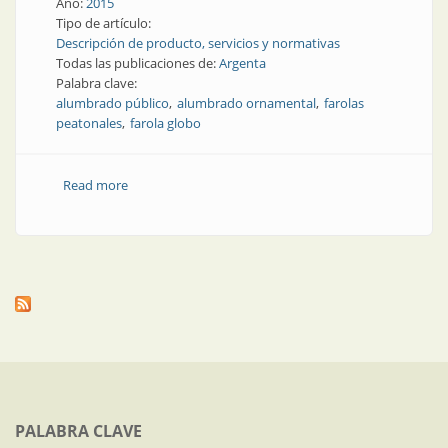
Año:
2015
Tipo de artículo:
Descripción de producto, servicios y normativas
Todas las publicaciones de:
Argenta
Palabra clave:
alumbrado público
alumbrado ornamental
farolas
peatonales
farola globo
Read more
about Producto | Calles y plazas más bonitas con
alumbrado ornamental
PALABRA CLAVE