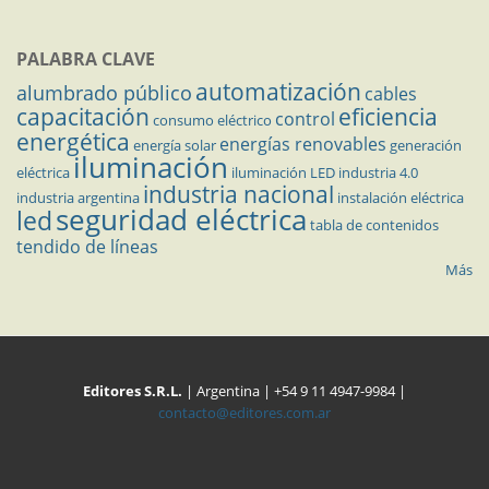
PALABRA CLAVE
automatización
alumbrado público
cables
capacitación
eficiencia
control
consumo eléctrico
energética
energías renovables
energía solar
generación
iluminación
eléctrica
iluminación LED
industria 4.0
industria nacional
industria argentina
instalación eléctrica
seguridad eléctrica
led
tabla de contenidos
tendido de líneas
Más
Editores S.R.L.
| Argentina | +54 9 11 4947-9984 |
contacto@editores.com.ar