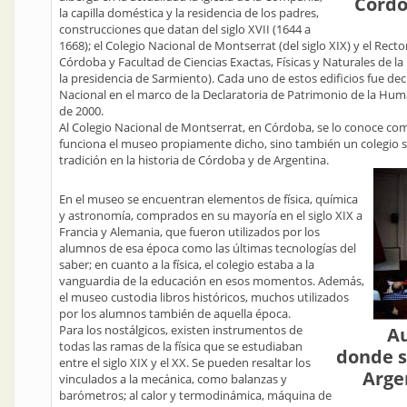
Córdo
la capilla doméstica y la residencia de los padres,
construcciones que datan del siglo XVII (1644 a
1668); el Colegio Nacional de Montserrat (del siglo XIX) y el Rec
Córdoba y Facultad de Ciencias Exactas, Físicas y Naturales de 
la presidencia de Sarmiento). Cada uno de estos edificios fue 
Nacional en el marco de la Declaratoria de Patrimonio de la Hu
de 2000.
Al Colegio Nacional de Montserrat, en Córdoba, se lo conoce com
funciona el museo propiamente dicho, sino también un colegio 
tradición en la historia de Córdoba y de Argentina.
En el museo se encuentran elementos de física, química
y astronomía, comprados en su mayoría en el siglo XIX a
Francia y Alemania, que fueron utilizados por los
alumnos de esa época como las últimas tecnologías del
saber; en cuanto a la física, el colegio estaba a la
vanguardia de la educación en esos momentos. Además,
el museo custodia libros históricos, muchos utilizados
por los alumnos también de aquella época.
Para los nostálgicos, existen instrumentos de
Au
todas las ramas de la física que se estudiaban
donde se
entre el siglo XIX y el XX. Se pueden resaltar los
Arge
vinculados a la mecánica, como balanzas y
barómetros; al calor y termodinámica, máquina de