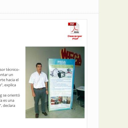
sor técnico-
ontar un
te hacia el
”, explica
ng se orientó
ía es una
, declara