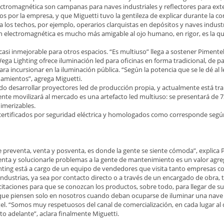
tromagnética son campanas para naves industriales y reflectores para exter
os por la empresa, y que Miguetti tuvo la gentileza de explicar durante la c
a los techos, por ejemplo, operarios clarquistas en depósitos y naves indust
 electromagnética es mucho más amigable al ojo humano, en rigor, es la que
asi inmejorable para otros espacios. “Es multiuso” llega a sostener Pimentel
ega Lighting ofrece iluminación led para oficinas en forma tradicional, de 
ara incursionar en la iluminación pública. “Según la potencia que se le dé al
namientos”, agrega Miguetti.
 desarrollar proyectores led de producción propia, y actualmente está trab
 movilizará al mercado es una artefacto led multiuso: se presentará de 7
imerizables.
certificados por seguridad eléctrica y homologados como corresponde segú
de preventa, venta y posventa, es donde la gente se siente cómoda”, explica 
enta y solucionarle problemas a la gente de mantenimiento es un valor agre
ting está a cargo de un equipo de vendedores que visita tanto empresas como
 industrias, ya sea por contacto directo o a través de un encargado de obra
itaciones para que se conozcan los productos, sobre todo, para llegar de su 
s, que piensen solo en nosotros cuando deban ocuparse de iluminar una nave 
el. “Somos muy respetuosos del canal de comercialización, en cada lugar al q
to adelante”, aclara finalmente Miguetti.