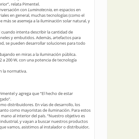
ior”, relata Pimentel.
onversación con
Luminotecnia
, en espacios en
riales en general, muchas tecnologías (como el
 más se asemeja a la iluminación solar natural, y
 cuando intenta describir la cantidad de
paneles y embutidos. Además, artefactos para
 led, se pueden desarrollar soluciones para todo
ajando en miras a la iluminación pública.
2 a 200 W, con una potencia de tecnología
n la normativa.
Pimentel y agrega que “El hecho de estar
gado”.
 distribuidores. En vías de desarrollo, los
, tanto como mayoristas de iluminación. Para estos
mano al interior del país. “Nuestro objetivo es
industrial, y vayan a buscar nuestros productos
ue vamos, asistimos al instalador o distribuidor,