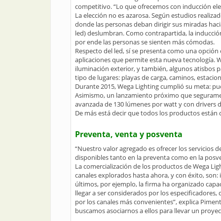
competitivo. “Lo que ofrecemos con inducción elec
La elección no es azarosa. Según estudios realizad
donde las personas deban dirigir sus miradas haci
led) deslumbran. Como contrapartida, la inducción
por ende las personas se sienten más cómodas.
Respecto del led, sí se presenta como una opción c
aplicaciones que permite esta nueva tecnología. W
iluminación exterior, y también, algunos atisbos p
tipo de lugares: playas de carga, caminos, estacio
Durante 2015, Wega Lighting cumplió su meta: pudo
Asimismo, un lanzamiento próximo que seguramente
avanzada de 130 lúmenes por watt y con drivers d
De más está decir que todos los productos están 
Preventa, venta y posventa
“Nuestro valor agregado es ofrecer los servicios 
disponibles tanto en la preventa como en la posv
La comercialización de los productos de Wega Ligh
canales explorados hasta ahora, y con éxito, son:
últimos, por ejemplo, la firma ha organizado capac
llegar a ser considerados por los especificadore
por los canales más convenientes”, explica Piment
buscamos asociarnos a ellos para llevar un proyec