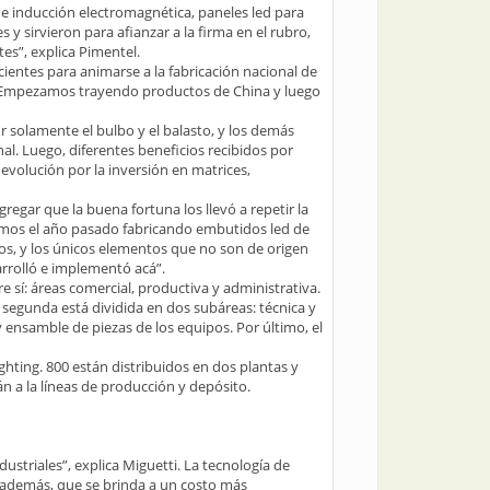
 inducción electromagnética, paneles led para
 y sirvieron para afianzar a la firma en el rubro,
s”, explica Pimentel.
cientes para animarse a la fabricación nacional de
e. Empezamos trayendo productos de China y luego
r solamente el bulbo y el balasto, y los demás
l. Luego, diferentes beneficios recibidos por
evolución por la inversión en matrices,
egar que la buena fortuna los llevó a repetir la
ezamos el año pasado fabricando embutidos led de
os, y los únicos elementos que no son de origen
sarrolló e implementó acá”.
 sí: áreas comercial, productiva y administrativa.
segunda está dividida en dos subáreas: técnica y
y ensamble de piezas de los equipos. Por último, el
ghting. 800 están distribuidos en dos plantas y
n a la líneas de producción y depósito.
striales”, explica Miguetti. La tecnología de
, además, que se brinda a un costo más