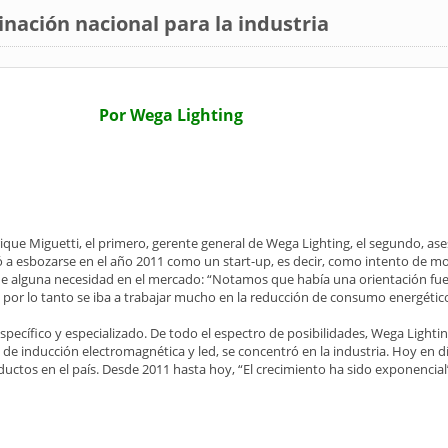
nación nacional para la industria
Por Wega Lighting
ique Miguetti, el primero, gerente general de Wega Lighting, el segundo, ase
 a esbozarse en el año 2011 como un start-up, es decir, como intento de m
s de alguna necesidad en el mercado: “Notamos que había una orientación fuer
 por lo tanto se iba a trabajar mucho en la reducción de consumo energético
específico y especializado. De todo el espectro de posibilidades, Wega Lighti
as de inducción electromagnética y led, se concentró en la industria. Hoy en d
uctos en el país. Desde 2011 hasta hoy, “El crecimiento ha sido exponencial”