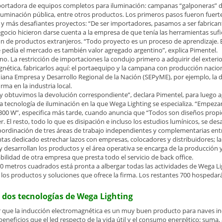
rtadora de equipos completos para iluminación: campanas “galponeras” de
a iluminación pública, entre otros productos. Los primeros pasos fueron fuertes
más desafiantes proyectos: “De ser importadores, pasamos a ser fabricante
negocio hicieron darse cuenta a la empresa de que tenía las herramientas sufi
ión de productos extranjeros. “Todo proyecto es un proceso de aprendizaj
pedía el mercado es también valor agregado argentino”, explica Pimentel.
o. La restricción de importaciones la condujo primero a adquirir del exterio
ética, fabricarlos aquí: el portaequipo y la campana con producción naciona
ana Empresa y Desarrollo Regional de la Nación (SEPyME), por ejemplo, la d
rma en la industria local.
 obtuvimos la devolución correspondiente”, declara Pimentel, para luego agr
tra tecnología de iluminación en la que Wega Lighting se especializa. “Emp
 300 W”, especifica más tarde, cuando anuncia que “Todos son diseños propi
er. El resto, todo lo que es disipación e incluso los estudios lumínicos, se de
coordinación de tres áreas de trabajo independientes y complementarias entre
as dedicado estrechar lazos con empresas, colocadores y distribuidores; la 
 y desarrollan los productos y el área operativa se encarga de la producción 
bilidad de otra empresa que presta todo el servicio de back office.
500 metros cuadrados está pronta a albergar todas las actividades de Wega Li
os productos y soluciones que ofrece la firma. Los restantes 700 hospedará
s dos tecnologías de Wega Lighting
 que la inducción electromagnética es un muy buen producto para naves indu
neficios que el led respecto de la vida útil y el consumo energético; suma