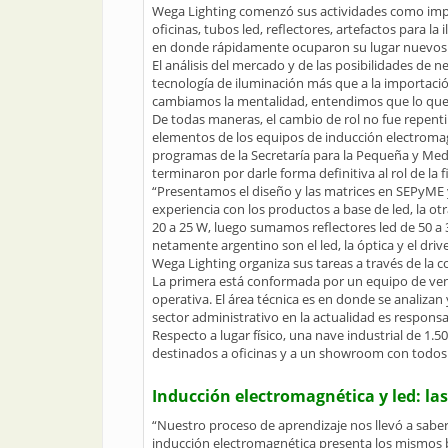
Wega Lighting comenzó sus actividades como impo
oficinas, tubos led, reflectores, artefactos para l
en donde rápidamente ocuparon su lugar nuevos y 
El análisis del mercado y de las posibilidades de 
tecnología de iluminación más que a la importac
cambiamos la mentalidad, entendimos que lo que 
De todas maneras, el cambio de rol no fue repentin
elementos de los equipos de inducción electromagn
programas de la Secretaría para la Pequeña y Medi
terminaron por darle forma definitiva al rol de la fi
“Presentamos el diseño y las matrices en SEPyME y
experiencia con los productos a base de led, la o
20 a 25 W, luego sumamos reflectores led de 50 a
netamente argentino son el led, la óptica y el driv
Wega Lighting organiza sus tareas a través de la 
La primera está conformada por un equipo de vent
operativa. El área técnica es en donde se analizan
sector administrativo en la actualidad es responsa
Respecto a lugar físico, una nave industrial de 1.
destinados a oficinas y a un showroom con todos l
Inducción electromagnética y led: la
“Nuestro proceso de aprendizaje nos llevó a saber
inducción electromagnética presenta los mismos be