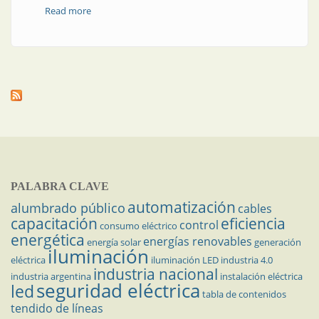
Read more
about Motores | Relé configurable para sistemas de
ventilación
PALABRA CLAVE
automatización
alumbrado público
cables
capacitación
eficiencia
control
consumo eléctrico
energética
energías renovables
energía solar
generación
iluminación
eléctrica
iluminación LED
industria 4.0
industria nacional
industria argentina
instalación eléctrica
seguridad eléctrica
led
tabla de contenidos
tendido de líneas