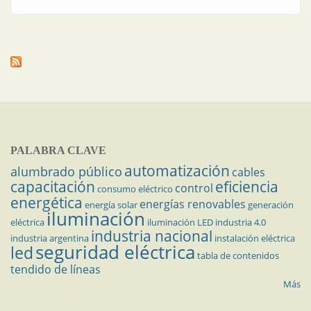
PALABRA CLAVE
automatización
alumbrado público
cables
capacitación
eficiencia
control
consumo eléctrico
energética
energías renovables
energía solar
generación
iluminación
eléctrica
iluminación LED
industria 4.0
industria nacional
industria argentina
instalación eléctrica
seguridad eléctrica
led
tabla de contenidos
tendido de líneas
Más