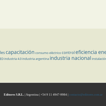
capacitación
eficiencia en
les
control
consumo eléctrico
industria nacional
LED
industria 4.0
industria argentina
instalació
Editores S.R.L.
| Argentina | +54 9 11 4947-9984 |
contacto@editores.com.ar