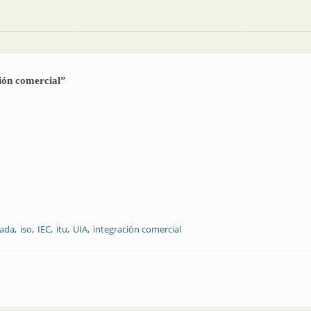
ción comercial”
nada
iso
IEC
itu
UIA
integración comercial
s de integración comercial”