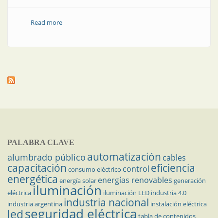
Read more
about Aniversario | Doble festejo para IRAM
PALABRA CLAVE
automatización
alumbrado público
cables
capacitación
eficiencia
control
consumo eléctrico
energética
energías renovables
energía solar
generación
iluminación
eléctrica
iluminación LED
industria 4.0
industria nacional
industria argentina
instalación eléctrica
seguridad eléctrica
led
tabla de contenidos