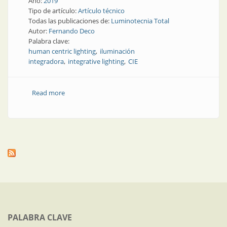
Año:
2019
Tipo de artículo:
Artículo técnico
Todas las publicaciones de:
Luminotecnia Total
Autor:
Fernando Deco
Palabra clave:
human centric lighting
iluminación
integradora
integrative lighting
CIE
Read more
about Adiós al “Human Centric Lighting”, bienvenida
la “iluminación integradora”
PALABRA CLAVE