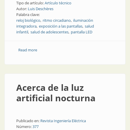
Tipo de artículo:
Artículo técnico
Autor:
Luis Deschères
Palabra clave:
reloj biológico
ritmo circadiano
iluminación
integradora
exposición a las pantallas
salud
infantil
salud de adolescentes
pantalla LED
Read more
about El ojo y el cerebro de los niños, niñas y
adolescentes bajo la luz de las pantallas visuales
Acerca de la luz
artificial nocturna
Publicado en:
Revista Ingeniería Eléctrica
Número:
377