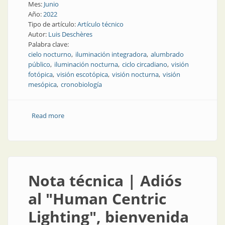
Mes:
Junio
Año:
2022
Tipo de artículo:
Artículo técnico
Autor:
Luis Deschères
Palabra clave:
cielo nocturno
iluminación integradora
alumbrado
público
iluminación nocturna
ciclo circadiano
visión
fotópica
visión escotópica
visión nocturna
visión
mesópica
cronobiología
Read more
about Acerca de la luz artificial nocturna
Nota técnica | Adiós
al "Human Centric
Lighting", bienvenida