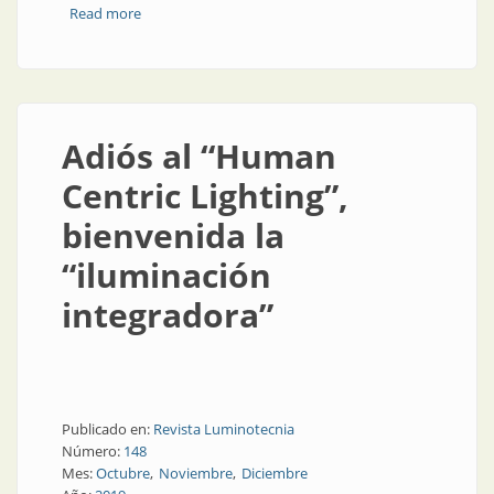
Read more
about Nota técnica | Adiós al "Human Centric
Lighting", bienvenida la "iluminación integradora"
Adiós al “Human
Centric Lighting”,
bienvenida la
“iluminación
integradora”
Publicado en:
Revista Luminotecnia
Número:
148
Mes:
Octubre
Noviembre
Diciembre