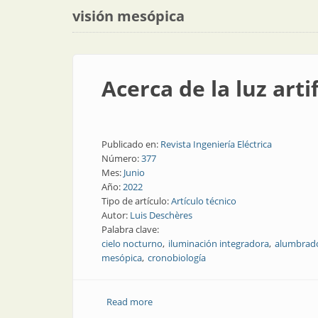
visión mesópica
Acerca de la luz arti
Publicado en:
Revista Ingeniería Eléctrica
Número:
377
Mes:
Junio
Año:
2022
Tipo de artículo:
Artículo técnico
Autor:
Luis Deschères
Palabra clave:
cielo nocturno
iluminación integradora
alumbrado
mesópica
cronobiología
Read more
about Acerca de la luz artificial nocturn