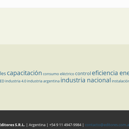
capacitación
eficiencia en
les
control
consumo eléctrico
industria nacional
LED
industria 4.0
industria argentina
instalació
Editores S.R.L.
| Argentina | +54 9 11 4947-9984 |
contacto@editores.com.a