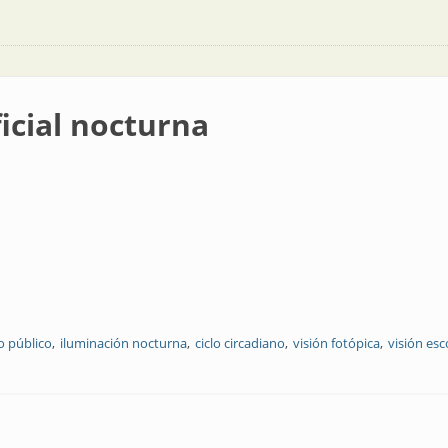
ficial nocturna
 público
iluminación nocturna
ciclo circadiano
visión fotópica
visión esc
a